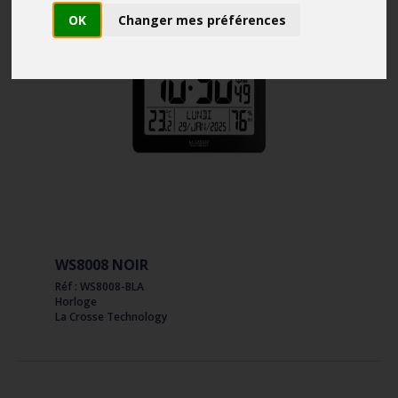
OK
Changer mes préférences
WS8008 NOIR
Réf : WS8008-BLA
Horloge
La Crosse Technology