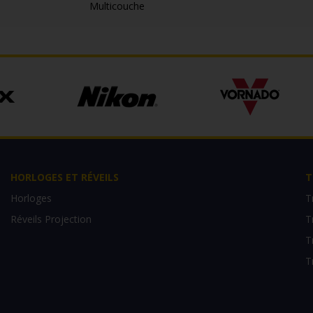
Multicouche
HORLOGES ET RÉVEILS
T
Horloges
T
Réveils Projection
T
T
T