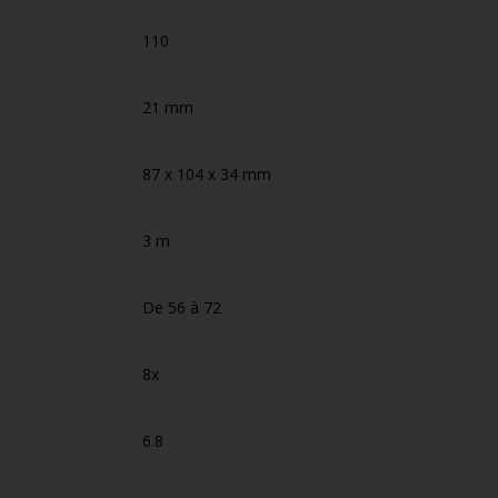
110
21 mm
87 x 104 x 34 mm
3 m
De 56 à 72
8x
6.8