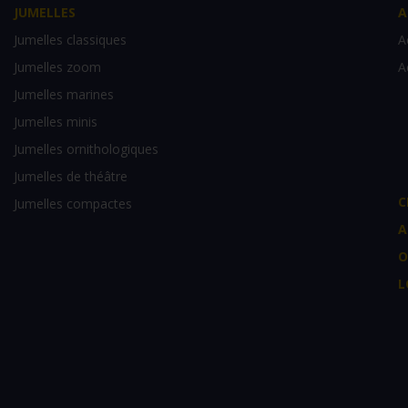
JUMELLES
A
Jumelles classiques
A
Jumelles zoom
A
Jumelles marines
Jumelles minis
Jumelles ornithologiques
Jumelles de théâtre
C
Jumelles compactes
A
O
L