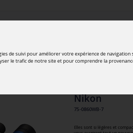
gies de suivi pour améliorer votre expérience de navigation
lyser le trafic de notre site et pour comprendre la provenanc
ACULON T02
Jumelles de 
Nikon
75-0860WB-7
Elles sont si légères et comp
vous ouvriront tout un nouvea