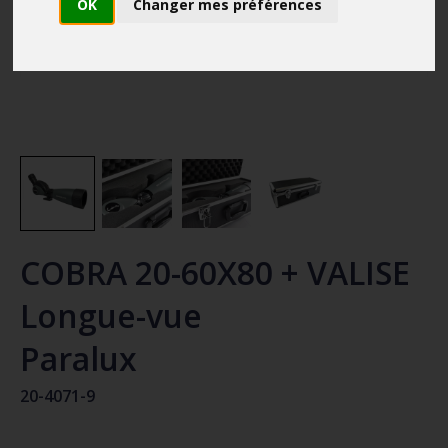
OK
Changer mes préférences
COBRA 20-60X80 + VALISE
Longue-vue
Paralux
20-4071-9